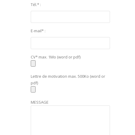
Tél.* :
E-mail* :
CV* max. 1Mo (word or pdf)
Lettre de motivation max. 500Ko (word or
pdf)
MESSAGE