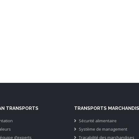
AN TRANSPORTS
TRANSPORTS MARCHANDI
ntation
Sécurité alimentaire
aleurs
Système de management
équipe d’experts
Traçabilité des marchandises